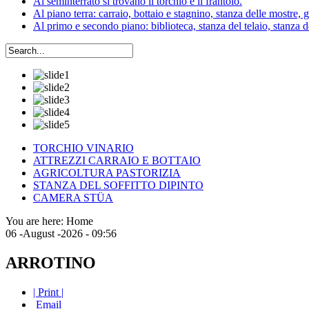
Al seminterrato si trovano il torchio e il frantoio.
Al piano terra: carraio, bottaio e stagnino, stanza delle mostre, 
Al primo e secondo piano: biblioteca, stanza del telaio, stanza del
TORCHIO VINARIO
ATTREZZI CARRAIO E BOTTAIO
AGRICOLTURA PASTORIZIA
STANZA DEL SOFFITTO DIPINTO
CAMERA STÜA
You are here:
Home
06 -August -2026 - 09:56
ARROTINO
| Print |
Email