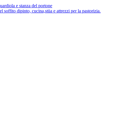
guardiola e stanza del portone
 soffito dipinto, cucina,stüa e attrezzi per la pastorizia.